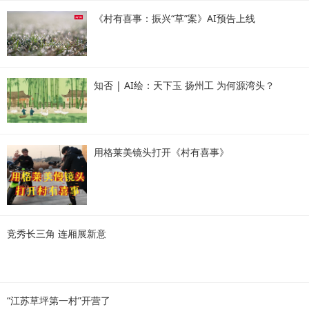
《村有喜事：振兴“草”案》AI预告上线
知否 | AI绘：天下玉 扬州工 为何源湾头？
用格莱美镜头打开《村有喜事》
竞秀长三角 连厢展新意
“江苏草坪第一村”开营了