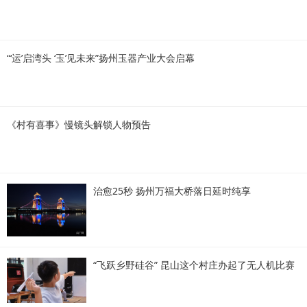
“‘运’启湾头 ‘玉’见未来”扬州玉器产业大会启幕
《村有喜事》慢镜头解锁人物预告
治愈25秒 扬州万福大桥落日延时纯享
“飞跃乡野硅谷” 昆山这个村庄办起了无人机比赛