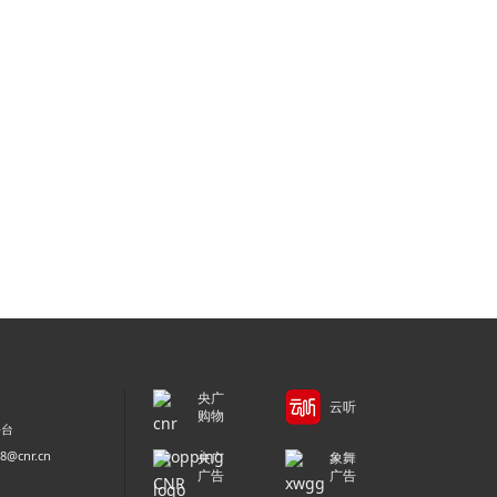
央广
云听
购物
平台
@cnr.cn
央广
象舞
广告
广告