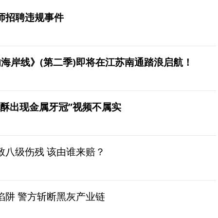
师招聘违规事件
海岸线》(第二季)即将在江苏南通踏浪启航！
桃酥出现金属牙冠”视频不属实
致八级伤残 该由谁来赔？
陷阱 警方斩断黑灰产业链