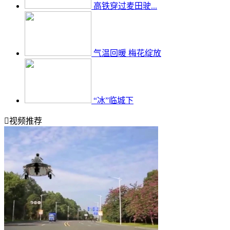
高铁穿过麦田驶...
气温回暖 梅花绽放
“冰”临城下

视频推荐