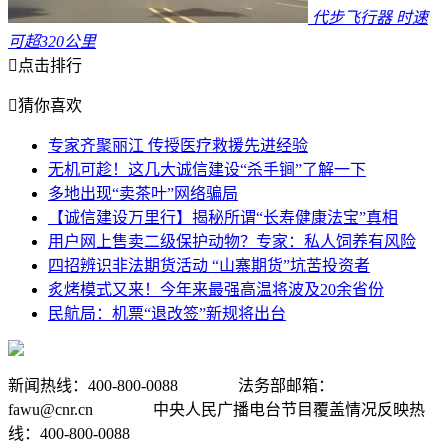
代步飞行器 时速
可超320公里

点击排行

猜你喜欢
专家齐聚丽江 传授医疗救援先进经验
无机可趁！这几大诚信建设“杀手锏”了解一下
多地出现“卖茶叶”网络骗局
【诚信建设万里行】揭秘所谓“长寿健康法宝”真相
用户网上售卖二级保护动物？专家：私人饲养有风险
四招辨识非法期货活动 “山寨期货”坑苦投资者
炙烤模式又来！今年来最强高温将波及20余省份
民航局：机票“退改签”新规将出台
新闻热线：400-800-0088 法务部邮箱：
fawu@cnr.cn 中央人民广播电台节目覆盖情况反映热
线：400-800-0088