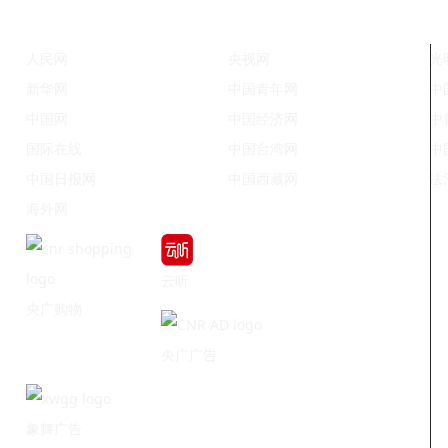
人民网
央视网
光
新华网
中国青年网
中
中国网
中国经济网
中
国际在线
中国台湾网
中
中国日报网
中国西藏网
法
海外网
云听
央广购物
央广广告
象舞广告