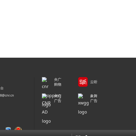
央广
云听
购物
平台
@cnr.cn
央广
象舞
广告
广告