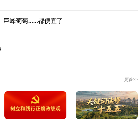
、巨峰葡萄……都便宜了
停
更多>>