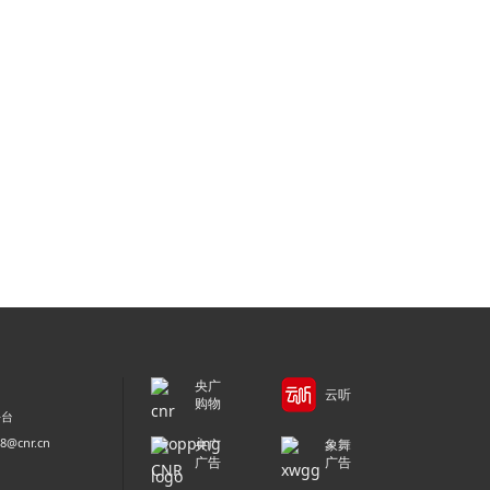
央广
云听
购物
平台
@cnr.cn
央广
象舞
广告
广告