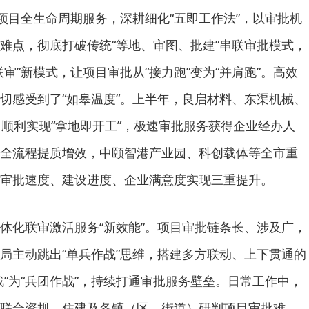
焦项目全生命周期服务，深耕细化“五即工作法”，以审批机
难点，彻底打破传统“等地、审图、批建”串联审批模式，
审”新模式，让项目审批从“接力跑”变为“并肩跑”。高效
切感受到了“如皋温度”。上半年，良启材料、东渠机械、
目顺利实现“拿地即开工”，极速审批服务获得企业经办人
全流程提质增效，中颐智港产业园、科创载体等全市重
审批速度、建设进度、企业满意度实现三重提升。
体化联审激活服务“新效能”。项目审批链条长、涉及广，
局主动跳出“单兵作战”思维，搭建多方联动、上下贯通的
战”为“兵团作战”，持续打通审批服务壁垒。日常工作中，
联合资规、住建及各镇（区、街道）研判项目审批难