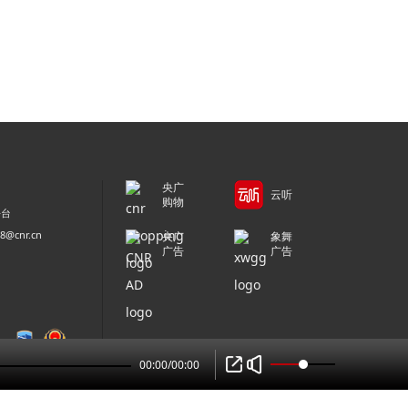
央广
云听
购物
平台
@cnr.cn
央广
象舞
广告
广告
00:00
/
00:00