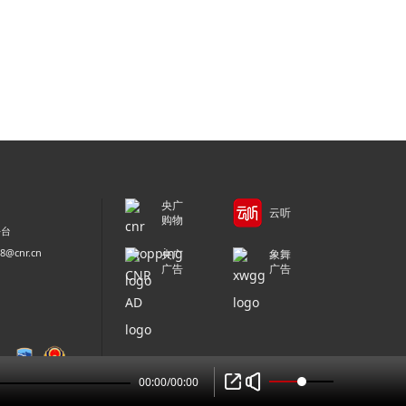
央广
云听
购物
平台
@cnr.cn
央广
象舞
广告
广告
00:00
/
00:00