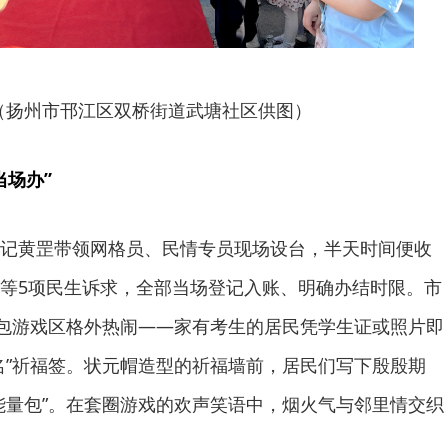
（扬州市邗江区双桥街道武塘社区供图）
当场办”
记黄罡带领网格员、民情专员现场设台，半天时间便收
等5项民生诉求，全部当场登记入账、明确办结时限。市
沙包游戏区格外热闹——家有考生的居民凭学生证或照片即
名”祈福签。状元帽造型的祈福墙前，居民们写下殷殷期
能量包”。在套圈游戏的欢声笑语中，烟火气与邻里情交织