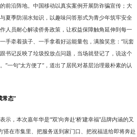
的前沿阵地。中国移动以真实案例开展防诈骗宣传；大
与夏季防溺水知识，以趣味问答形式为青少年筑牢安全
作人员耐心解读侨务政策，让权益保障触角延伸到每一
一手牵着孩子、一手拿着好运能量包，满脸笑意：“玩套
跟书记反映了垃圾投放点问题，当场就登记了，说这个
。”一句“太方便了”，道出了居民对基层治理最朴素的认
成常态”
示，本次嘉年华是“‘双’向奔赴‘桥’建幸福”品牌内涵的又
有约’搭在市集里、把服务送到家门口、把祝福送给即将奔赴