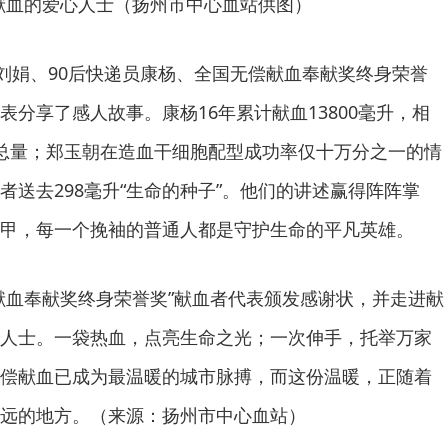
献血的爱心人士（扬州市中心血站供图）
”刘娟、90后快递员康杨、全国无偿献血奉献奖终身荣誉
分享了感人故事。康杨16年累计献血13800毫升，相
总量；郑玉朝在造血干细胞配型成功率仅十万分之一的情
者送去298毫升“生命的种子”。他们的讲述赢得阵阵掌
甲，每一个挽袖的普通人都是守护生命的平凡英雄。
献血奉献奖终身荣誉奖”献血者代表颁发感谢状，并走进献
人士。一袋热血，点亮生命之光；一次伸手，托举万家
偿献血已成为最温暖的城市脉搏，而这份温暖，正随着
远的地方。（来源：扬州市中心血站）