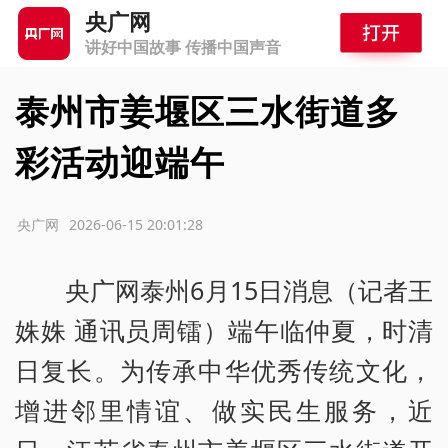
央广网
讲好中国故事 传播中国声音
泰州市姜堰区三水街道多
彩活动迎端午
源：央广网
2026-06-15 20:01:28
央广网泰州6月15日消息（记者王
姝姝 通讯员周镭）端午临仲夏，时清
日复长。为传承中华优秀传统文化，
增进邻里情谊、做实民生服务，近