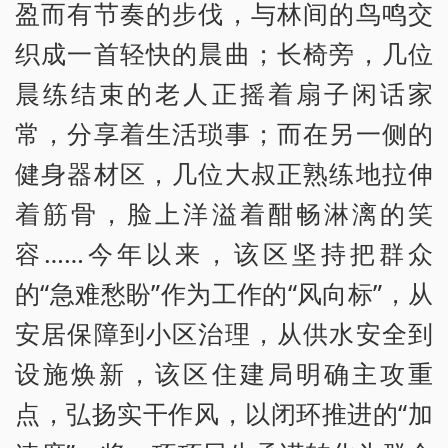
盈而有节奏的步伐，与林间的鸟鸣交
织成一首轻快的晨曲；长椅旁，几位
晨练结束的老人正摇着扇子闲话家
常，分享着生活琐事；而在另一侧的
健身器材区，几位大叔正熟练地拉伸
着筋骨，脸上洋溢着酣畅淋漓的笑
容……今年以来，该区坚持把群众
的“急难愁盼”作为工作的“风向标”，从
安居保障到小区治理，从供水安全到
设施焕新，该区住建局明确主攻重
点，弘扬实干作风，以闭环推进的“加