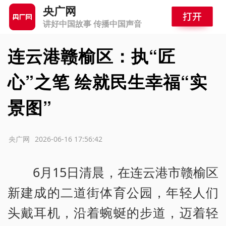
央广网
讲好中国故事 传播中国声音
连云港赣榆区：执“匠
心”之笔 绘就民生幸福“实
景图”
源：央广网
2026-06-16 17:56:42
6月15日清晨，在连云港市赣榆区
新建成的二道街体育公园，年轻人们
头戴耳机，沿着蜿蜒的步道，迈着轻