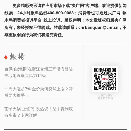
更多精彩资讯请在应用市场下载“央广网”客户端。欢迎提供新闻
线索，24小时报料热线400-800-0088；消费者也可通过央广网“啄
木鸟消费者投诉平台”线上投诉。版权声明：本文章版权归属央广网
所有，未经授权不得转载。转载请联系：cnrbanquan@cnr.cn，不
尊重原创的行为我们将追究责任。
台风“白海豚”在浙江台州玉环沿海登陆
中心附近最大风力14级
一周大涨超7% 金价为何突然上涨？背
后两大推手→
长按二维码
关注精彩内容
菌子火锅“上锁”引发热议！见手青到底
有多毒？专家详解