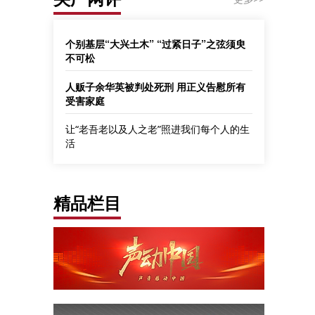
个别基层“大兴土木” “过紧日子”之弦须臾
不可松
人贩子余华英被判处死刑 用正义告慰所有
受害家庭
让“老吾老以及人之老”照进我们每个人的生
活
精品栏目