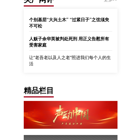
个别基层“大兴土木” “过紧日子”之弦须臾
不可松
人贩子余华英被判处死刑 用正义告慰所有
受害家庭
让“老吾老以及人之老”照进我们每个人的生
活
精品栏目