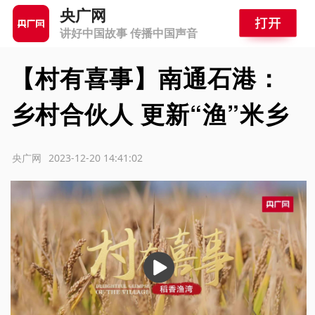
央广网
讲好中国故事 传播中国声音
【村有喜事】南通石港：
乡村合伙人 更新“渔”米乡
源：央广网
2023-12-20 14:41:02
播
放