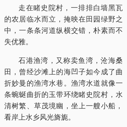
走在睹史院村，一排排白墙黑瓦
的农居临水而立，掩映在田园绿野之
中，一条条河道纵横交错，朴素而不
失优雅。
石港渔湾，又称卖鱼湾，沧海桑
田，曾经沙滩上的海凹子如今成了曲
折妙曼的渔湾水巷。渔湾水道就像一
条蜿蜒曲折的玉带环绕睹史院村，水
清树繁、草茂境幽，坐上一艘小船，
看岸上水乡风光旖旎。