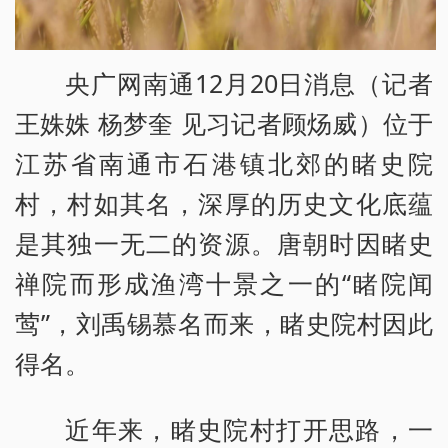
央广网南通12月20日消息（记者
王姝姝 杨梦奎 见习记者顾炀威）位于
江苏省南通市石港镇北郊的睹史院
村，村如其名，深厚的历史文化底蕴
是其独一无二的资源。唐朝时因睹史
禅院而形成渔湾十景之一的“睹院闻
莺”，刘禹锡慕名而来，睹史院村因此
得名。
近年来，睹史院村打开思路，一