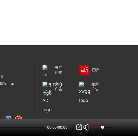
央广
云听
购物
平台
@cnr.cn
央广
象舞
广告
广告
00:00
/
00:00