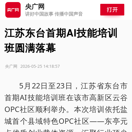
央广网
讲好中国故事 传播中国声音
江苏东台首期AI技能培训
班圆满落幕
源：央广网
2026-05-25 14:18:57
5月22日至23日，江苏省东台市
首期AI技能培训班在该市高新区云谷
OPC社区顺利举办。本次培训依托盐
城首个县域特色OPC社区——东亭元