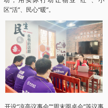
区“活”、民心“暖”。
开设“凉亭议事会”“周末圆桌会”等议事