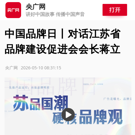
央广网
讲好中国故事 传播中国声音
中国品牌日丨对话江苏省
品牌建设促进会会长蒋立
源：央广网
2026-05-10 08:31:15
播
放