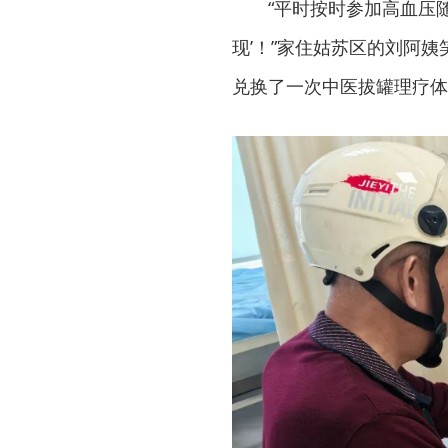
“平时按时参加高血压
现’！”家住姑苏区的刘阿
兑换了一次中医拔罐理疗体