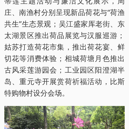
蒂莲主题活动与廉洁文化展示，周
庄、南渔村分别呈现新品荷花与“荷渔
共生”生态景观；吴江盛家厍老街、东
太湖景区推出荷品展览与汉服巡游；
姑苏打造荷花市集，推出荷花宴、鲜
切花等消费体验；相城荷塘月色推出
古风采莲游园会；工业园区阳澄湖半
岛、重元寺开展赏荷祈福活动，比斯
特购物村设分会场。