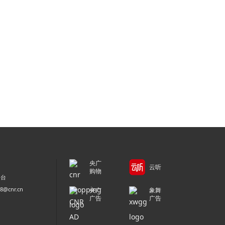
央广
云听
购物
平台
@cnr.cn
央广
象舞
广告
广告