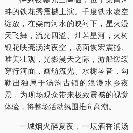
畔的铁花秀震撼上演。千度铁水凌空
绽放，在柴南河水的映衬下，星火漫
天飞舞，流光四溢、灿若星河，火树
银花映亮汤沟夜空，场面恢宏震撼、
唯美壮观，光影漫天之际，游船缓缓
穿行河面，画舫流光、水榭琴音，勾
勒出独属于汤沟古镇的浪漫水乡夜
景，为现场观众带来极致震撼的视觉
体验，将整场活动氛围推向高潮。
一城烟火醉夏夜，一坛酒香润汤