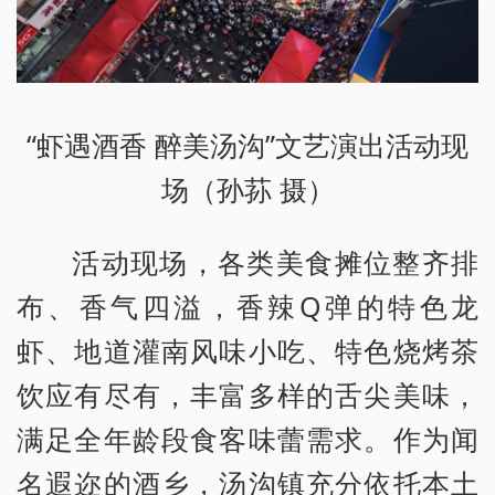
“虾遇酒香 醉美汤沟”文艺演出活动现
场（孙荪 摄）
活动现场，各类美食摊位整齐排
布、香气四溢，香辣Q弹的特色龙
虾、地道灌南风味小吃、特色烧烤茶
饮应有尽有，丰富多样的舌尖美味，
满足全年龄段食客味蕾需求。作为闻
名遐迩的酒乡，汤沟镇充分依托本土