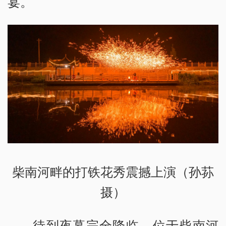
宴。
柴南河畔的打铁花秀震撼上演（孙荪
摄）
待到夜幕完全降临，位于柴南河