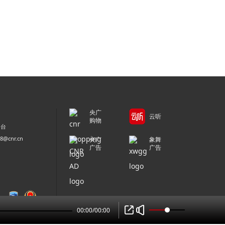
央广
云听
购物
平台
@cnr.cn
央广
象舞
广告
广告
00:00
/
00:00