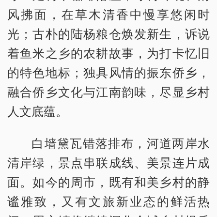
风拂面，在草木清香中慢享悠闲时
光；古朴的陆杨粮仓焕发新生，诉说
着鱼米之乡的农耕故事，为打卡忆旧
的特色地标；独具风情的振东侨乡，
融合侨乡文化与江南韵味，尽显乡村
人文底蕴。
白墙黛瓦错落排布，河道两岸水
清岸绿，景点串联成线、美景连片成
面。如今的周市，既有和美乡村的静
谧雅致，又有文旅新业态的鲜活热