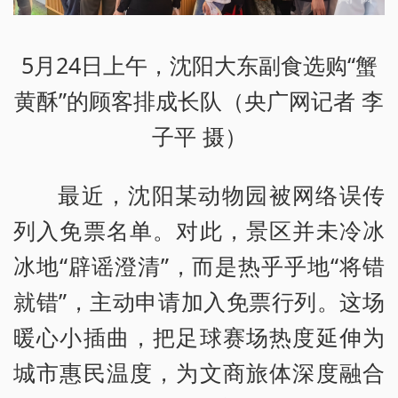
5月24日上午，沈阳大东副食选购“蟹
黄酥”的顾客排成长队（央广网记者 李
子平 摄）
最近，沈阳某动物园被网络误传
列入免票名单。对此，景区并未冷冰
冰地“辟谣澄清”，而是热乎乎地“将错
就错”，主动申请加入免票行列。这场
暖心小插曲，把足球赛场热度延伸为
城市惠民温度，为文商旅体深度融合