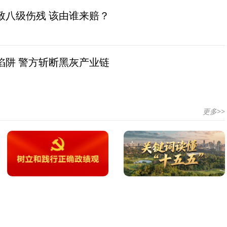
致八级伤残 该由谁来赔？
陷阱 警方斩断黑灰产业链
更多>>