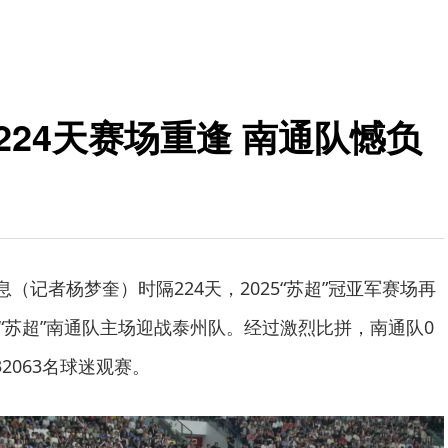
隔224天赛场重逢 南通队憾负
息（记者杨梦奎）时隔224天，2025“苏超”冠亚军赛场再
26“苏超”南通队主场迎战泰州队。经过激烈比拼，南通队0
2063名球迷观赛。