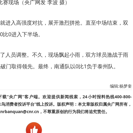
比赛现场（央广网发 李波 摄）
就进入高强度对抗，展开激烈拼抢。直至中场结束，双
0比0进入下半场。
了人员调整。不久，现场飘起小雨，双方球员激战于雨
先破门取得领先。最终，南通队以0比1负于泰州队。
编辑:杨梦奎
“央广网”客户端。欢迎提供新闻线索，24小时报料热线400-800-
啄木鸟消费者投诉平台”线上投诉。版权声明：本文章版权归属央广网所有，
banquan@cnr.cn，不尊重原创的行为我们将追究责任。