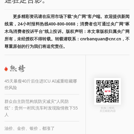
更多精彩资讯请在应用市场下载“央广网”客户端。欢迎提供新闻
线索，24小时报料热线400-800-0088；消费者也可通过央广网“啄
木鸟消费者投诉平台”线上投诉。版权声明：本文章版权归属央广网
所有，未经授权不得转载。转载请联系：cnrbanquan@cnr.cn，不
尊重原创的行为我们将追究责任。
45天暴瘦40斤后住进ICU AI减重暗藏哪
些风险
群众自主防范构筑防灾减灾“人民防
线”：贵州一村民洗车时发现险情救下55
长按二维码
关注精彩内容
人
油价、金价、银价，都涨了