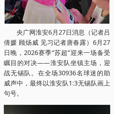
央广网淮安6月27日消息（记者吕
倩媛 顾炀威 见习记者唐春露）6月27
日晚，2026赛季“苏超”迎来一场备受
瞩目的对决——淮安队坐镇主场，迎
战无锡队。在全场30936名球迷的助
威声中，最终以淮安队1:3无锡队画上
句号。