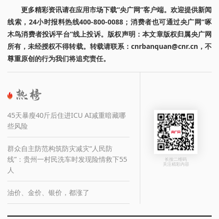
更多精彩资讯请在应用市场下载“央广网”客户端。欢迎提供新闻
线索，24小时报料热线400-800-0088；消费者也可通过央广网“啄
木鸟消费者投诉平台”线上投诉。版权声明：本文章版权归属央广网
所有，未经授权不得转载。转载请联系：cnrbanquan@cnr.cn，不
尊重原创的行为我们将追究责任。
45天暴瘦40斤后住进ICU AI减重暗藏哪
些风险
群众自主防范构筑防灾减灾“人民防
线”：贵州一村民洗车时发现险情救下55
长按二维码
关注精彩内容
人
油价、金价、银价，都涨了