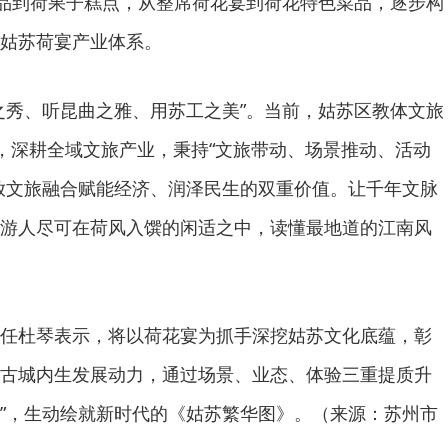
饮品到荷果子糕点，从整席荷花宴到荷花特色菜品，逐步构
姑苏荷宴产业体系。
之秀、听昆曲之雅、用苏工之美”。当前，姑苏区教体文旅
P，深耕全域文旅产业，秉持“文旅带动、场景推动、活动
放文旅融合赋能经济、润泽民生的双重价值。让千年文脉
游人尽可在荷风入馔的闲适之中，读懂最地道的江南风
任杜琴表示，将以荷花宴为抓手深挖姑苏文化底蕴，彰
古城内生发展动力，通过场景、业态、体验三重提质升
留量”，生动绘就新时代的《姑苏繁华图》。（来源：苏州市