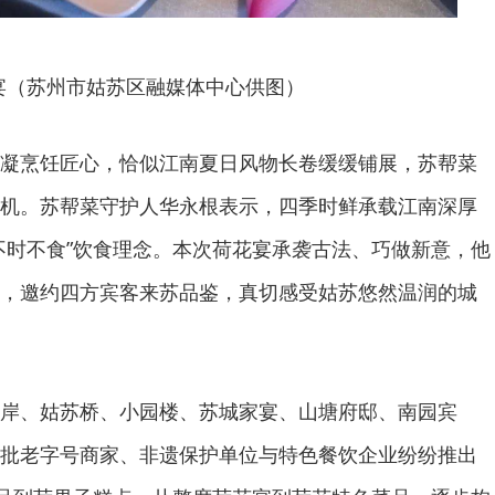
宴（苏州市姑苏区融媒体中心供图）
凝烹饪匠心，恰似江南夏日风物长卷缓缓铺展，苏帮菜
机。苏帮菜守护人华永根表示，四季时鲜承载江南深厚
不时不食”饮食理念。本次荷花宴承袭古法、巧做新意，他
，邀约四方宾客来苏品鉴，真切感受姑苏悠然温润的城
岸、姑苏桥、小园楼、苏城家宴、山塘府邸、南园宾
批老字号商家、非遗保护单位与特色餐饮企业纷纷推出