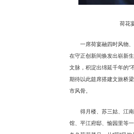
荷花
一席荷宴融四时风物、
在守正创新间焕发出崭新生
文脉，积淀出绵延千年的“
期待以此筵席搭建文旅桥梁
市风骨。
得月楼、苏三姑、江南
馆、平江府邸、愉园里等一