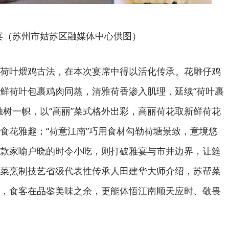
宴（苏州市姑苏区融媒体中心供图）
荷叶煨鸡古法，在本次宴席中得以活化传承。花雕仔鸡
鲜荷叶包裹鸡肉同蒸，清雅荷香渗入肌理，延续“荷叶裹
独树一帜，以“高丽”菜式格外出彩，高丽荷花取新鲜荷花
食花雅趣；“荷意江南”巧用食材勾勒荷塘景致，意境悠
款家喻户晓的时令小吃，则打破雅宴与市井边界，让筵
菜烹制技艺省级代表性传承人田建华大师介绍，苏帮菜
，食客在品鉴美味之余，更能体悟江南顺天应时、敬畏