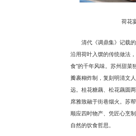
荷花
清代《调鼎集》记载的
沿用荷叶入馔的传统做法，
食”的千年风味。苏州甜菜
瓣裹糊炸制，复刻明清文人
远。桂花糖藕、松花藕圆两
席雅致融于街巷烟火。苏帮
顺应四时物产、凭匠心烹制
自然的饮食哲思。