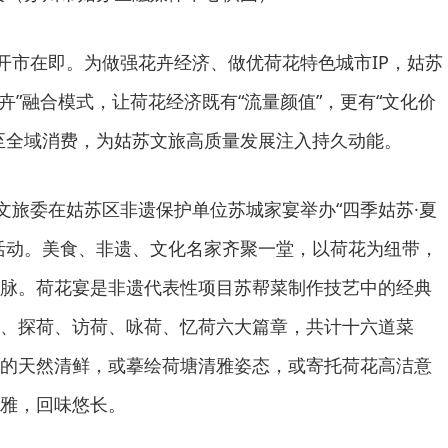
”开市在即。为做强花卉经济、做优荷花特色城市IP，姑苏
卉”融合模式，让荷花经济既有“流量颜值”，更有“文化价
至全域消费，为姑苏文旅高质量发展注入持久动能。
体文旅委在姑苏区非遗保护单位苏城家宴举办“四季姑苏·夏
活动。美食、非遗、文化名家齐聚一堂，以荷花为纽带，
脉。荷花宴是非遗代表性项目苏帮菜制作技艺中的经典
、探荷、访荷、咏荷、忆荷六大篇章，共计十六道菜
的天然清鲜，或摹绘荷塘清雅姿态，或寄托荷花高洁意
雅，回味悠长。