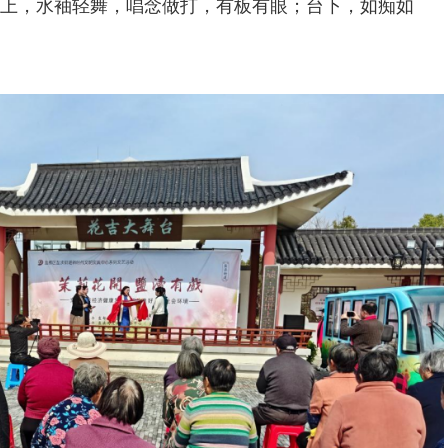
上，水袖轻舞，唱念做打，有板有眼；台下，如痴如