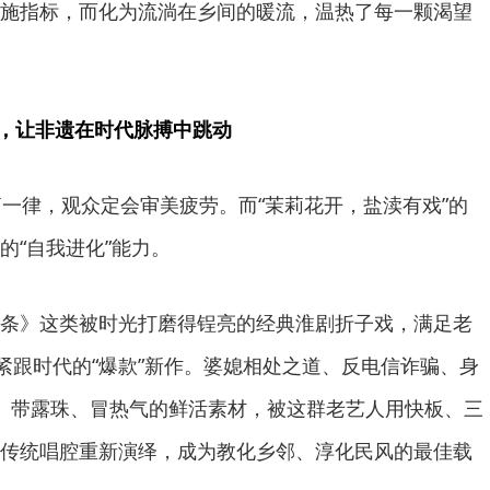
施指标，而化为流淌在乡间的暖流，温热了每一颗渴望
”，让非遗在时代脉搏中跳动
篇一律，观众定会审美疲劳。而“茉莉花开，盐渎有戏”的
的“自我进化”能力。
条》这类被时光打磨得锃亮的经典淮剧折子戏，满足老
批紧跟时代的“爆款”新作。婆媳相处之道、反电信诈骗、身
、带露珠、冒热气的鲜活素材，被这群老艺人用快板、三
传统唱腔重新演绎，成为教化乡邻、淳化民风的最佳载