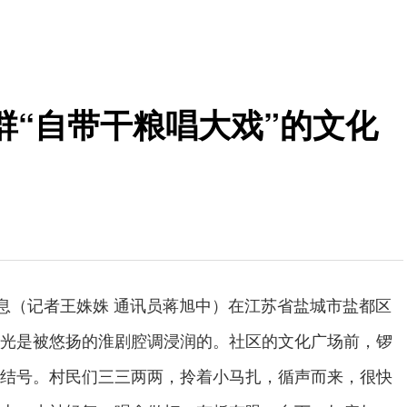
群“自带干粮唱大戏”的文化
消息（记者王姝姝 通讯员蒋旭中）在江苏省盐城市盐都区
光是被悠扬的淮剧腔调浸润的。社区的文化广场前，锣
结号。村民们三三两两，拎着小马扎，循声而来，很快