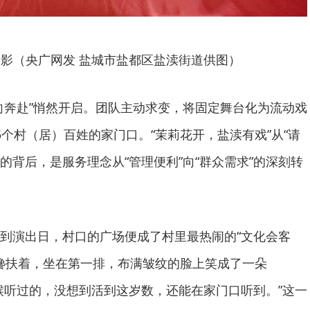
合影（央广网发 盐城市盐都区盐渎街道供图）
向奔赴”悄然开启。团队主动求变，将固定舞台化为流动戏
5个村（居）百姓的家门口。“茉莉花开，盐渎有戏”从“请
化的背后，是服务理念从“管理便利”向“群众需求”的深刻转
到演出日，村口的广场便成了村里最热闹的“文化会客
女搀扶着，坐在第一排，布满皱纹的脸上笑成了一朵
候听过的，没想到活到这岁数，还能在家门口听到。”这一