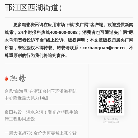
邗江区西湖街道）
更多精彩资讯请在应用市场下载“央广网”客户端。欢迎提供新闻
线索，24小时报料热线400-800-0088；消费者也可通过央广网“啄
木鸟消费者投诉平台”线上投诉。版权声明：本文章版权归属央广网
所有，未经授权不得转载。转载请联系：cnrbanquan@cnr.cn，不
尊重原创的行为我们将追究责任。
台风“白海豚”在浙江台州玉环沿海登陆
中心附近最大风力14级
良田被毁，污水入河！曝光这些民生治
污工程形同虚设
长按二维码
关注精彩内容
一周大涨超7% 金价为何突然上涨？背