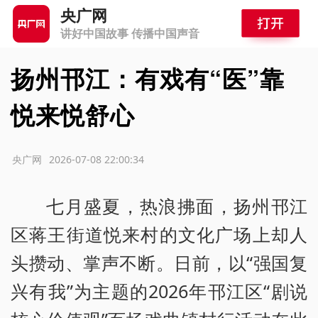
央广网
讲好中国故事 传播中国声音
扬州邗江：有戏有“医”靠
悦来悦舒心
源：央广网
2026-07-08 22:00:34
七月盛夏，热浪拂面，扬州邗江
区蒋王街道悦来村的文化广场上却人
头攒动、掌声不断。日前，以“强国复
兴有我”为主题的2026年邗江区“剧说