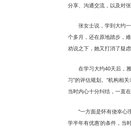
分享、沟通交流，以及对张
张女士说，学到大约一
个多月，还在原地踏步，难
劝说之下，她又打消了疑虑
在学习大约40天后，雅
习”的评估规划。“机构相
当时内心十分纠结，一直在
“一方面是怀有侥幸心
学半年有优惠’的条件，当时稀