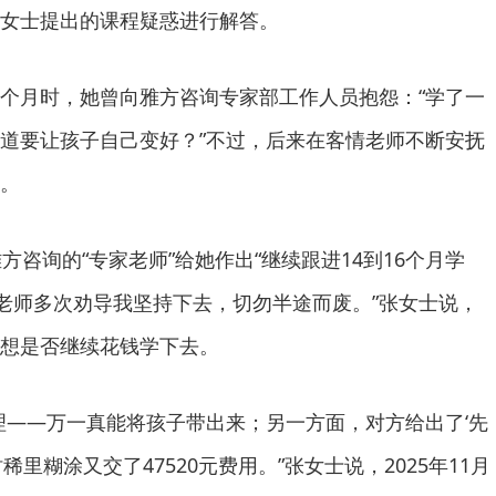
女士提出的课程疑惑进行解答。
个月时，她曾向雅方咨询专家部工作人员抱怨：“学了一
道要让孩子自己变好？”不过，后来在客情老师不断安抚
。
方咨询的“专家老师”给她作出“继续跟进14到16个月学
关老师多次劝导我坚持下去，切勿半途而废。”张女士说，
想是否继续花钱学下去。
理——万一真能将孩子带出来；另一方面，对方给出了‘先
里糊涂又交了47520元费用。”张女士说，2025年11月