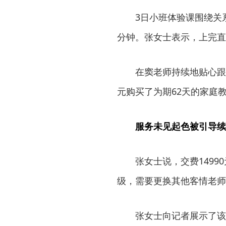
3日小班体验课围绕关
分钟。张女士表示，上完直
在窦老师持续地贴心跟
元购买了为期62天的家庭
服务未见起色被引导续
张女士说，交费149
级，需要更换其他客情老师
张女士向记者展示了该