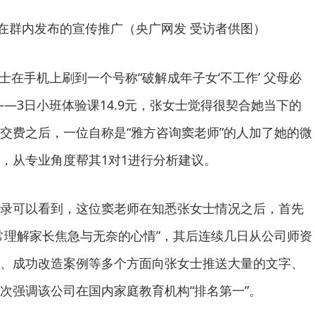
在群内发布的宣传推广（央广网发 受访者供图）
张女士在手机上刷到一个号称“破解成年子女‘不工作’ 父母必
—3日小班体验课14.9元，张女士觉得很契合她当下的
交费之后，一位自称是“雅方咨询窦老师”的人加了她的微
，从专业角度帮其1对1进行分析建议。
录可以看到，这位窦老师在知悉张女士情况之后，首先
常理解家长焦急与无奈的心情”，其后连续几日从公司师资
、成功改造案例等多个方面向张女士推送大量的文字、
次强调该公司在国内家庭教育机构“排名第一”。