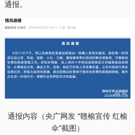
通报。
通报内容（央广网发 “赣榆宣传 红榆
伞”截图）