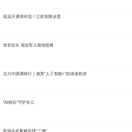
高温天遇强对流！江苏突降冰雹
淮安街头 现役军人跪地急救
活力中国调研行丨感受“人工智能+”的滚滚热浪
“AI哨兵”守护长江
常州今年夏粮实现“三增”