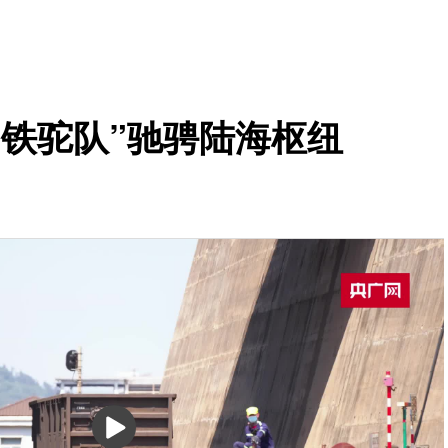
钢铁驼队”驰骋陆海枢纽
播
放