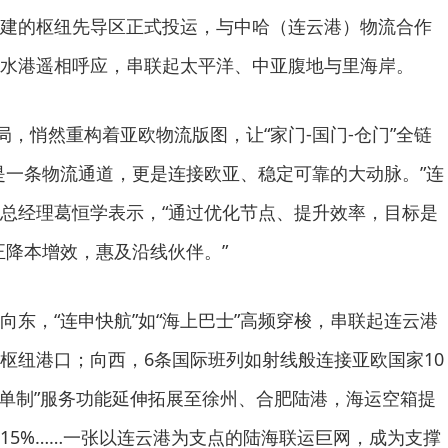
建的枢纽先导区正式投运，与中哈（连云港）物流合作
水港遥相呼应，串联起太平洋、中亚腹地与里海岸。
局，悄然重构着亚欧物流版图，让“家门-国门-仓门”全链
是一条物流通道，更是连接欧亚、稳定可靠的大动脉。”连
总经理葛恒学表示，“通过优化节点、提升效率，目标是
正降本增效，惠及沿线伙伴。”
向东，“连申快航”如“海上巴士”高频穿梭，串联起连云港
枢纽港口；向西，6条国际班列如射线般连接亚欧国家10
一单制”服务功能延伸拓展至徐州、合肥陆港，海运空箱提
15%……一张以连云港为支点的陆海联运巨网，成为支撑