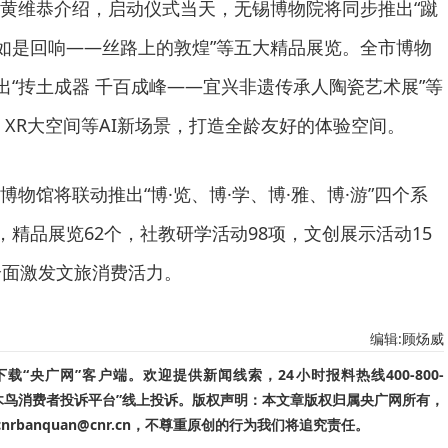
黄维恭介绍，启动仪式当天，无锡博物院将同步推出“蹴
“如是回响——丝路上的敦煌”等五大精品展览。全市博物
出“抟土成器 千百成峰——宜兴非遗传承人陶瓷艺术展”等
、XR大空间等AI新场景，打造全龄友好的体验空间。
物馆将联动推出“博·览、博·学、博·雅、博·游”四个系
，精品展览62个，社教研学活动98项，文创展示活动15
全面激发文旅消费活力。
编辑:顾炀威
“央广网”客户端。欢迎提供新闻线索，24小时报料热线400-800-
啄木鸟消费者投诉平台”线上投诉。版权声明：本文章版权归属央广网所有，
banquan@cnr.cn，不尊重原创的行为我们将追究责任。