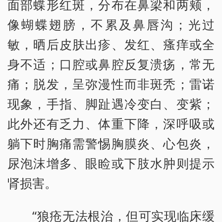
面部蝶形红斑，分布在鼻梁和两颊，
像蝴蝶翅膀，不累及鼻唇沟；光过
敏，晒后皮肤出疹、发红、瘙痒或全
身不适；口腔或鼻腔反复溃疡，常无
痛；脱发，呈弥漫性而非斑秃；雷诺
现象，手指、脚趾遇冷变白、变紫；
此外还有乏力、体重下降，深呼吸或
躺下时胸痛需警惕胸膜炎、心包炎，
尿泡沫增多、眼睑或下肢水肿则提示
肾损害。
“狼疮无法根治，但可实现临床缓