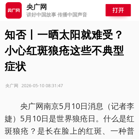
央广网
讲好中国故事 传播中国声音
知否丨一晒太阳就难受？
小心红斑狼疮这些不典型
症状
源：央广网
2026-05-10 08:31:47
央广网南京5月10日消息（记者李
婕）5月10日是世界狼疮日。什么是红
斑狼疮？是长在脸上的红斑、一种普