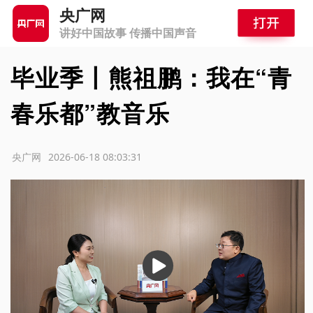
央广网
讲好中国故事 传播中国声音
毕业季丨熊祖鹏：我在“青
春乐都”教音乐
源：央广网
2026-06-18 08:03:31
播
放