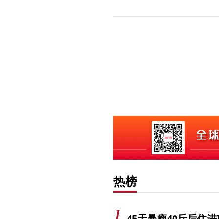
热榜
45天暴瘦40斤后住进