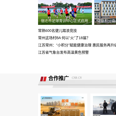
据我了解，我锁单车辆根本没有生产，
需4s店跟厂家沟通即可取消订单。
宿迁市足球青训中心正式启用
健康积分撬
现在诉求退款
常熟600名健儿踏浪竞技
重庆鑫茂丰硕汽车销售有限公司收取定
常州这场村BA 何以“火”了18届？
5000元不予退还
江苏常州：“小积分”赋能健康治理 惠民服务再升
大安市邮政储蓄银行违规停贷
江苏省气象台发布高温黄色预警
Smart汽车肆意欺骗消费者，总部监管缺
位，客户权益保障无门！
诉求:不能进行贷款审批流程，并退还订
合作推广
CNR.CN
金2000元。
北京爱车汽车销售欺骗多名消费者购车
不予交付车辆
面谈的时候说的只要有比他低的就退意
金，然后一直不给退
携程旅游APP非因消费者原因主票已退