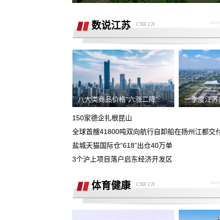
销售虚假宣传汽车续航里程 要求销售及
公司退定金
数说江苏
CNR.CN
强买强卖 强制贷款 称交意向金进行锁车
服务 没有按规定实施购车流程
退订金销售承诺按揭不过订金退还合同
有备注现在订金不退
订购的汽车，未完成验车，未交钥匙，
交付，订单被违规操作已完成订单
八大类商品价格“六涨二降”
一季度江苏
4s店隐瞒消费，侵犯了消费者知情权、
自主选择权，要求退还定金
150家德企扎根昆山
我父亲被销售坑骗签了定金合同，提车
全球首艘41800吨双向航行自卸船在扬州江都交
说没有现车要去外地。
盐城天猫国际仓“618”出仓40万单
宜享花业务员打电话叫我查看低息贷款
3个沪上项目落户启东经济开发区
度，被强制下款
提车当天4S店临时涨价，涉嫌欺诈消费
者，本人要求退还定金。
体育健康
CNR.CN
在红旗智联APP上支付2000元定金，去
提车时车辆为问题车，厂家不退还定金
在4S店交了订金现在让退定金不退