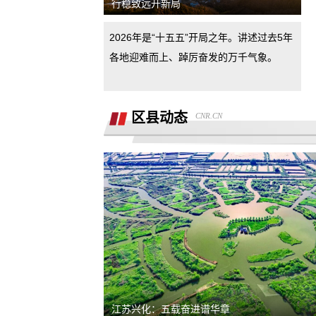
行稳致远开新局
下手
汽车4s店诱导消费者签订汽车销售合
2026年是“十五五”开局之年。讲述过去5年
同，联合二手车商坑骗消费者。退诚意
小米17pro镜头起雾，官方拆机后没解决
各地迎难而上、踔厉奋发的万千气象。
好问题，并且不换新，我申请换新加
退还诚意金
区县动态
CNR.CN
杭州金昌宝湖不加价不给提车，拒绝交
汽车还不给退定金
市场价格调节问题
买车时承诺可以三个月后提前还款并落
到了合同现在条件满足但被拒，我要求
半年了不给退定金，要求退回定金
合同执行
潍坊寿光驰峰广汽本田购车定金拒不退
还，霸王条款
河北军文教育科技有限公司虚假宣传
江苏兴化：五载奋进谱华章