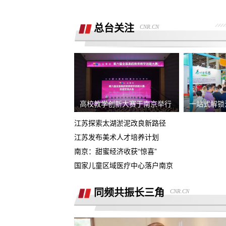
销售诱导交款，并未签订任何合同和定
金，私自收费我2000元且不退
总台关注
CNR.CN
广西联通宽带被无故限速，想恢复必须
《业务风险防控承诺书》
话费充值未到账，平台判商家退款，但
家不退款也联系不上。
游戏虚假宣传诱导消费，已经严重影响
人生活
4s店擅自操作导致汽车主机损坏导致需
高校教学创新大赛于南京举行
一站式解锁
要更换，超时维修没有任何补偿
江苏探索太湖淤泥改良新路径
全款购买吉利银河A7被售抵押车，车辆
江苏发布美术人才培养计划
被中信银行拖走，钱车两空，吉利总部
南京：甜蜜经济收获“惊喜”
石家庄鹿泉区烂尾楼
诿不作为
国家儿童区域医疗中心落户南京
上海好德宝公司被发现欺诈消费者后拒
退定金10000元
同频共振长三角
CNR.CN
高顿教育霸王条款 拒不退款
承诺兜底购置税，后续不兜底