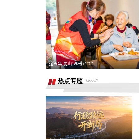
熊猫净水器爆炸燃烧
退还诚意金
滴滴平台司机超时未出发，地域黑乘客
要求解除合同，退款，我还没有开始学
这五年 昆山“温暖+1℃”
同程金融套路贷高利息开通199的会员才
热点专题
CNR.CN
能借款，没用使用过其它会员权益，要
重庆智鑫沅汽车销售有限公司强买强卖
退款退
服务态度恶劣且拒绝退还定金
买车锁单前不预审，贷款批不过，强制
走租赁贷款
退还定金2000元
骗子上门推销熊猫净水器，专挑农村老