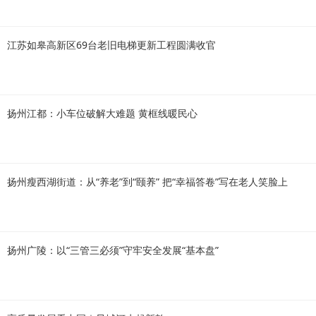
江苏如皋高新区69台老旧电梯更新工程圆满收官
扬州江都：小车位破解大难题 黄框线暖民心
扬州瘦西湖街道：从“养老”到“颐养” 把“幸福答卷”写在老人笑脸上
扬州广陵：以“三管三必须”守牢安全发展“基本盘”