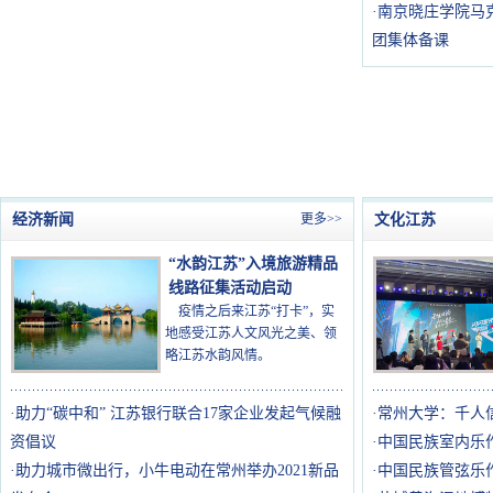
·
南京晓庄学院马
团集体备课
经济新闻
更多>>
文化江苏
“水韵江苏”入境旅游精品
线路征集活动启动
疫情之后来江苏“打卡”，实
地感受江苏人文风光之美、领
略江苏水韵风情。
·
助力“碳中和” 江苏银行联合17家企业发起气候融
·
常州大学：千人
资倡议
·
中国民族室内乐
·
助力城市微出行，小牛电动在常州举办2021新品
·
中国民族管弦乐