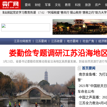
要闻
财经
军事
文化
教育
科技
旅游
房产
列演出掀起党史学习教育热潮
17:02 ·
“阿福税援”春风行 锡山税务“惠税之约”助力大学生
江苏分网首页
丨
江苏要闻
丨
江苏政要
丨
地方要闻
丨
社会广角
丨
经济新
娄勤俭专题调研江苏沿海地
3月23日，省委书记娄勤俭就推动我省沿海地区高质量发展，到省自然资源厅进行
首页要闻
·
南京金鱼嘴：为打
擎"
·
2021年“中国航
车命名公布
·
中国之声直播：20
·
江苏全力救治4月