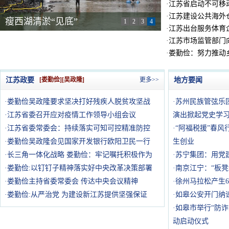
·
江苏省启动不可移
·
江苏建设公共海外
瘦西湖清淤“见底”
1
2
3
4
·
江苏出台服务体育
·
江苏市场监管部门
·
娄勤俭：努力推动
江苏政要
[娄勤俭][吴政隆]
更多>>
地方要闻
·
娄勤俭吴政隆要求坚决打好残疾人脱贫攻坚战
·
苏州民族管弦乐团
·
江苏省委召开应对疫情工作领导小组会议
演出掀起党史学
·
江苏省委常委会：持续落实可知可控精准防控
·
“阿福税援”春风
·
娄勤俭吴政隆会见国家开发银行欧阳卫民一行
生创业
·
长三角一体化战略 娄勤俭：牢记嘱托积极作为
·
苏宁集团：用党
·
娄勤俭:以钉钉子精神落实好中央改革决策部署
·
南京江宁：“板
·
娄勤俭主持省委常委会 传达中央会议精神
·
徐州马拉松产生
·
娄勤俭:从严治党 为建设新江苏提供坚强保证
·
如皋公安开门纳
·
如皋市举行“防诈
动启动仪式