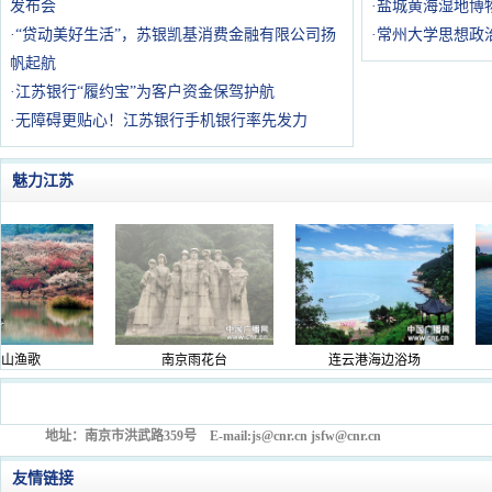
发布会
·
盐城黄海湿地博
·
“贷动美好生活”，苏银凯基消费金融有限公司扬
·
常州大学思想政
帆起航
·
江苏银行“履约宝”为客户资金保驾护航
·
无障碍更贴心！江苏银行手机银行率先发力
魅力江苏
渔歌
南京雨花台
连云港海边浴场
地址：南京市洪武路359号 E-mail:js@cnr.cn jsfw@cnr.cn
友情链接